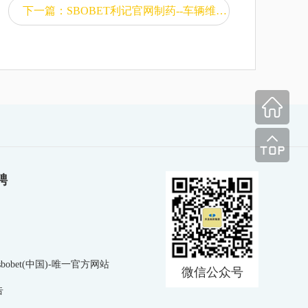
下一篇：SBOBET利记官网制药--车辆维修招标---延期招标公告20250310
聘
bobet(中国)-唯一官方网站
微信公众号
告