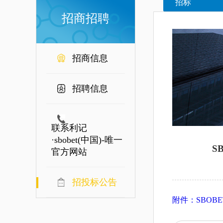
招商招聘
招商信息
招聘信息
联系利记
·sbobet(中国)-唯一
S
官方网站
招投标公告
附件：SBOBE