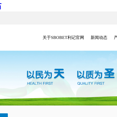
站
关于SBOBET利记官网
新闻动态